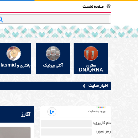
فروشگاه بیوتکنولوژی
تماس با ما
قوانین و مقررات
در 
صفحه نخست
جستجو
ستون
آنتی بیوتیک
باکتری و Plasmid
DNA/RNA
اخبار سایت
ورود به سایت
آگارز
نام کاربری:
رمز عبور: