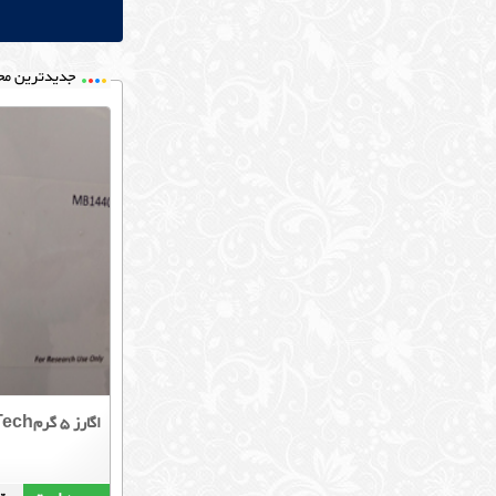
جدیدترین مح
اگارز 5 گرمNZY Tech