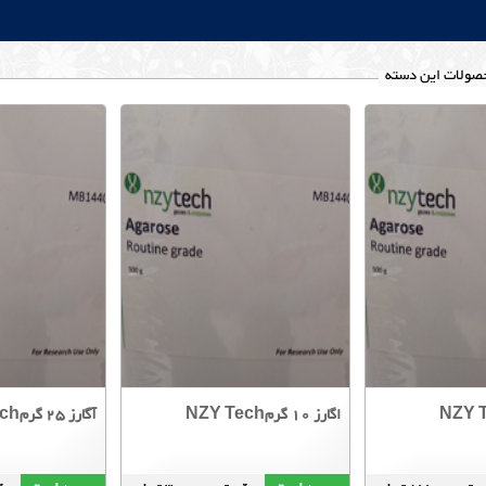
صولات این دسته
اگارز 10 گرمNZY Tech
آگارز 25 گرمNZY Tech