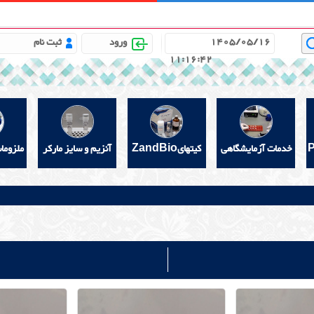
باره ما
مشاوره علمی رایگان
خواندنیهای مفید
گالری
1405/05/16
ورود
ثبت نام
11:16:43
خدمات آزمایشگاهی
کیتهایZandBio
آنزیم و سایز مارکر
ملزوما