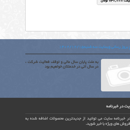
مت :730,000 تومان
بروز رسانی وبسایت سه شنبه1402/12/15
به علت پایان سال مالی و توقف فعالیت شرکت ،
در سال اتی در خدمتتان خواهیم بود
ت در خبرنامه
ر خبرنامه سایت می توانید از جدیدترین محصولات اضافه شده به
روش های ویژه با خبر شوید.