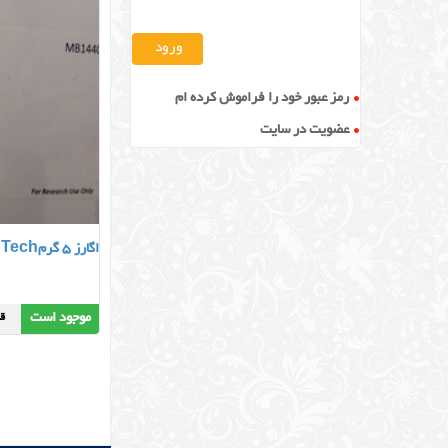
رمز عبور خود را فراموش کرده ام
عضویت در سایت
اگارز 5 گرمNZY Tech
موجود است
قیمت