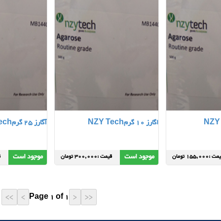
اگارز 10 گرمNZY Tech
آگارز 25 گرمNZY Tech
موجود است
موجود است
 :155,000 تومان
قیمت :300,000 تومان
ق
Page 1 of 1