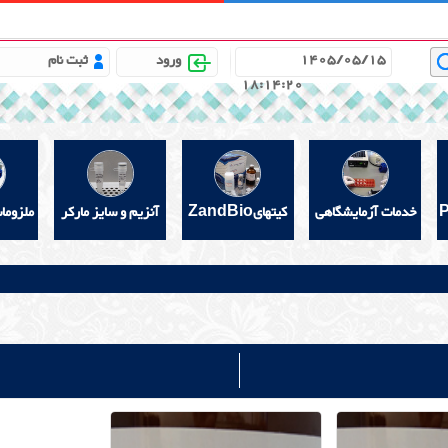
باره ما
مشاوره علمی رایگان
خواندنیهای مفید
گالری
1405/05/15
ورود
ثبت نام
18:14:20
خدمات آزمایشگاهی
کیتهایZandBio
آنزیم و سایز مارکر
ملزوما