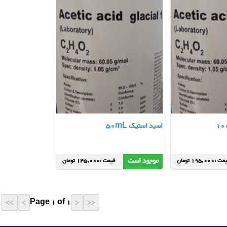
اسید استیک 50mL
موجود است
 :195,000 تومان
قیمت :145,000 تومان
Page 1 of 1