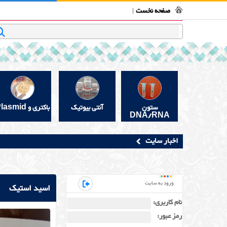
فروشگاه بیوتکنولوژی
تماس با ما
قوانین و مقررات
در 
صفحه نخست
جستجو
ستون
آنتی بیوتیک
باکتری و Plasmid
DNA/RNA
اخبار سایت
ورود به سایت
اسید استیک
نام کاربری:
رمز عبور: