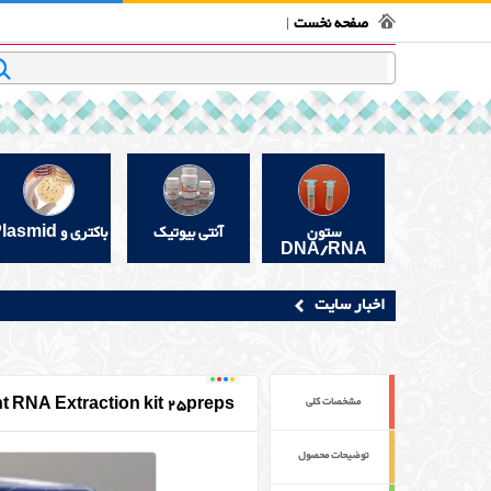
فروشگاه بیوتکنولوژی
تماس با ما
قوانین و مقررات
در 
صفحه نخست
جستجو
ستون
آنتی بیوتیک
باکتری و Plasmid
DNA/RNA
اخبار سایت
t RNA Extraction kit 25preps
مشخصات کلی
توضیحات محصول