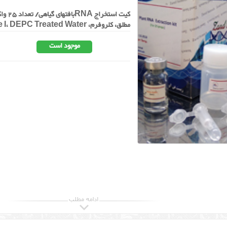
کیت ا
مطلق، کلروفرم، DNase I، DEPC Treated Water
موجود است