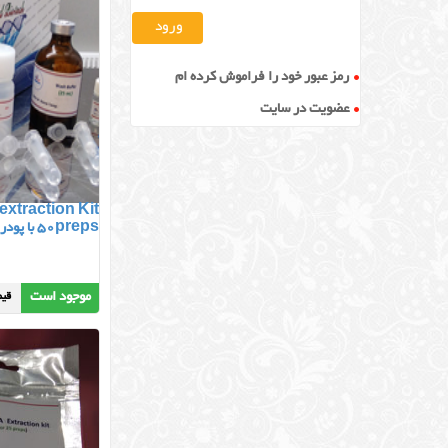
رمز عبور خود را فراموش کرده ام
عضویت در سایت
extraction Kit
50preps با پودرM1
موجود است
قیمت :00