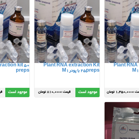
action kit 50
Plant RNA extraction Kit
Plant RNA 
25preps با پودرM1
preps
موجود است
موجود است
1,450,0 تومان
قیمت :810,000 تومان
قیمت 