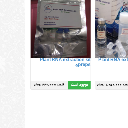
Plant RNA extraction kit
Plant RNA extr
5preps
موجود است
:1,250,000 تومان
قیمت :220,000 تومان