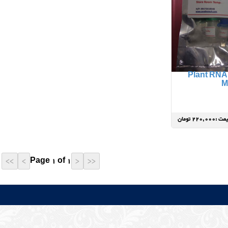
Plant RNA 
 :220,000 تومان
Page 1 of 1