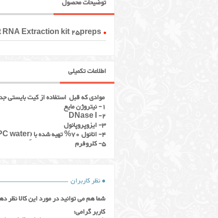
توضیحات محصول
t RNA Extraction kit 25preps
اطلاعات تکمیلی
موادی که قبل استفاده از کیت بایستی جدا
1- نیتروژن مایع
2- DNase I
3- ایزوپروپانول
4- اتانول 70% تهیه شده با (ِDEPC water)
5- کلروفرم
نظر کاربران
شما هم می توانید در مورد این کالا نظر ده
کاربر گرامی: