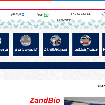
باره ما
مشاوره علمی رایگان
خواندنیهای مفید
گالری
1405/05/15
ورود
ثبت نام
10:53:45
خدمات آزمایشگاهی
کیتهایZandBio
آنزیم و سایز مارکر
ملزوما
Plan
ZandBio