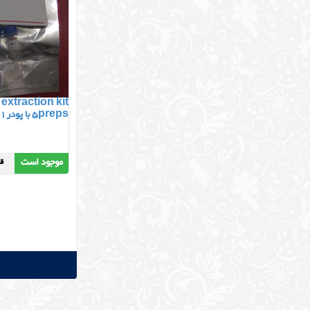
extraction kit
5preps با پودرM1
موجود است
قیمت