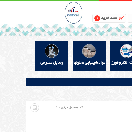
سبد خرید
0
ت الکتروفورز
مواد شیمیایی محلولها
وسایل مصرفی
1088
کد محصول :