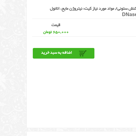
ستخراج RNAبافتهای گیاهی/ تعداد 25 واکنش ستونی/ مواد مورد نیاز کیت: نیتروژن مایع، اتانول
قیمت
650,000 تومان
اضافه به سبد خرید