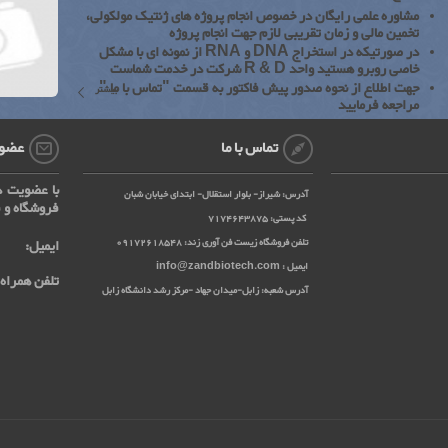
مشاوره علمی رایگان در خصوص انجام پروژه های ژنتیک مولکولی،
تخمین مالی و زمان تقریبی لازم جهت انجام پروژه
در صورتیکه در استخراج DNA و RNA از نمونه ای با مشکل
خاصی روبرو هستید واحد R & D شرکت در خدمت شماست
جهت اطلاع از نحوه صدور پیش فاکتور به قسمت "تماس با ما "
بیشتر
مراجعه فرمایید
تماس با ما
عضوی
با عضویت د
آدرس: شیراز- بلوار استقلال- ابتدای خیابان شبان
فروشگاه و ف
کد پستی: 7174643875
تلفن فروشگاه زیست فن آوری زند: 09172618548
ایمیل:
ایمیل : info@zandbiotech.com
تلفن همراه:
آدرس شعبه: زابل-میدان جهاد -مرکز رشد دانشگاه زابل