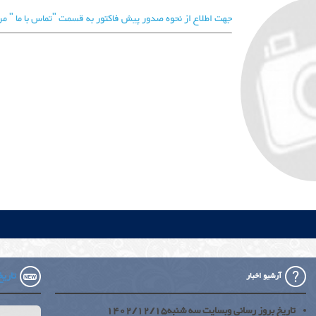
جهت اطلاع از نحوه صدور پیش فاکتور به قسمت "تماس با ما " مر
تاریخ 
آرشیو اخبار
تاریخ بروز رسانی وبسایت سه شنبه1402/12/15