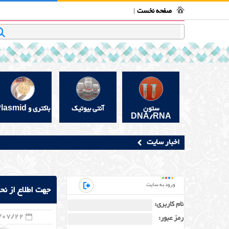
فروشگاه بیوتکنولوژی
تماس با ما
قوانین و مقررات
در 
صفحه نخست
جستجو
ستون
آنتی بیوتیک
باکتری و Plasmid
DNA/RNA
اخبار سایت
ورود به سایت
جهت اطلاع از ن
"تماس با ما " م
نام کاربری:
/07/22
رمز عبور: