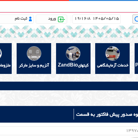
باره ما
مشاوره علمی رایگان
خواندنیهای مفید
گالری
19:16:8
1405/05/15
ورود
ثبت نام
خدمات آزمایشگاهی
کیتهایZandBio
آنزیم و سایز مارکر
ملزوما
حوه صدور پیش فاکتور به قسمت
راجعه فرمایید
1397