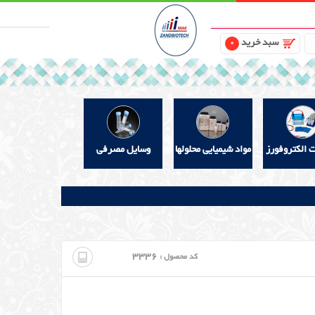
سبد خرید
0
ت الکتروفورز
مواد شیمیایی محلولها
وسایل مصرفی
3336
کد محصول :