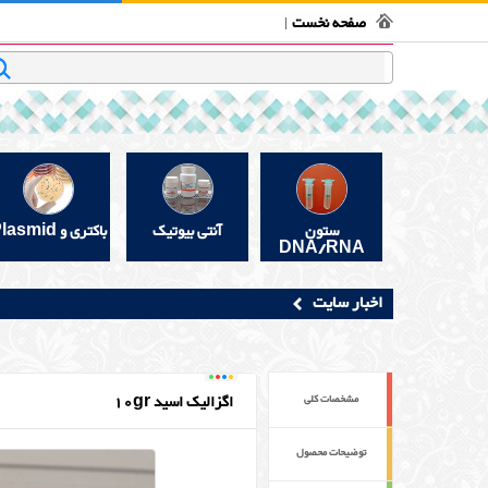
فروشگاه بیوتکنولوژی
تماس با ما
قوانین و مقررات
در 
صفحه نخست
جستجو
ستون
آنتی بیوتیک
باکتری و Plasmid
DNA/RNA
اخبار سایت
اگزالیک اسید 10gr
مشخصات کلی
توضیحات محصول