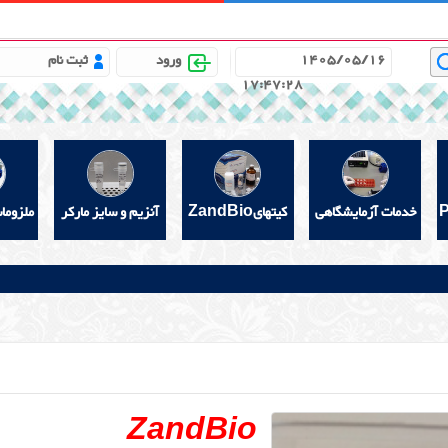
باره ما
مشاوره علمی رایگان
خواندنیهای مفید
گالری
1405/05/16
ورود
ثبت نام
17:47:29
خدمات آزمایشگاهی
کیتهایZandBio
آنزیم و سایز مارکر
ملزوما
ZandBio