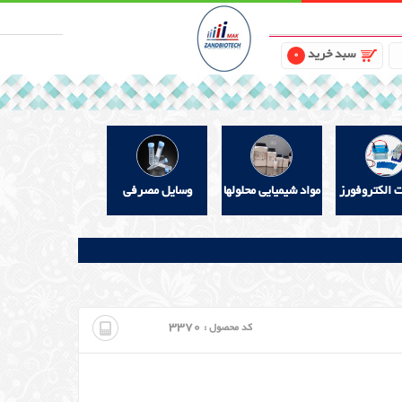
سبد خرید
0
ت الکتروفورز
مواد شیمیایی محلولها
وسایل مصرفی
3370
کد محصول :