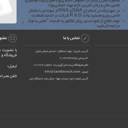
مشاوره علمی رایگان در خصوص انجام پروژه های ژنتیک مولکولی،
تخمین مالی و زمان تقریبی لازم جهت انجام پروژه
در صورتیکه در استخراج DNA و RNA از نمونه ای با مشکل
خاصی روبرو هستید واحد R & D شرکت در خدمت شماست
جهت اطلاع از نحوه صدور پیش فاکتور به قسمت "تماس با ما "
بیشتر
مراجعه فرمایید
تماس با ما
عضوی
با عضویت د
آدرس: شیراز- بلوار استقلال- ابتدای خیابان شبان
فروشگاه و ف
کد پستی: 7174643875
تلفن فروشگاه زیست فن آوری زند: 09172618548
ایمیل:
ایمیل : info@zandbiotech.com
تلفن همراه:
آدرس شعبه: زابل-میدان جهاد -مرکز رشد دانشگاه زابل