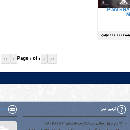
Plant RNA 
 :220,000 تومان
Page 1 of 1
تاریخ 
آرشیو اخبار
تاریخ بروز رسانی وبسایت سه شنبه1402/12/15