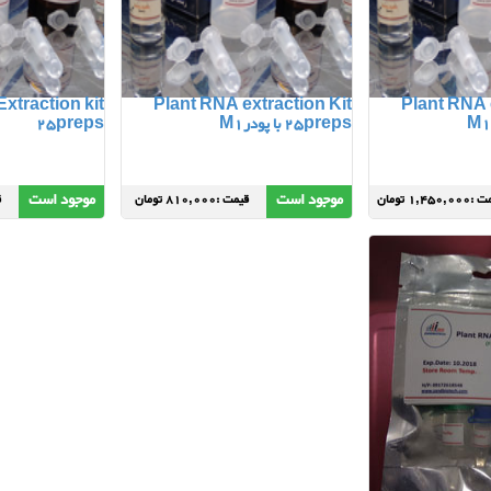
xtraction kit
Plant RNA extraction Kit
Plant RNA 
25preps با پودرM1
25preps
موجود است
موجود است
1,450,0 تومان
قیمت :810,000 تومان
ق