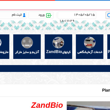
باره ما
مشاوره علمی رایگان
خواندنیهای مفید
گالری
1405/05/15
ورود
ثبت نام
18:17:31
خدمات آزمایشگاهی
کیتهایZandBio
آنزیم و سایز مارکر
ملزوما
Plan
ZandBio