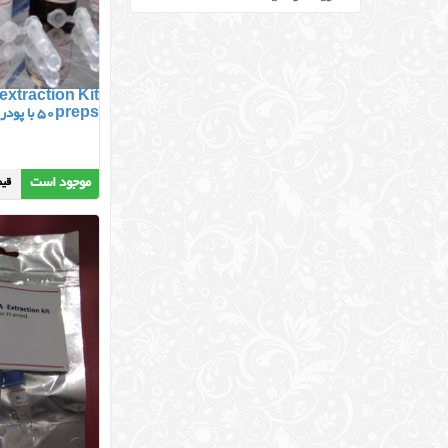
extraction Kit
50preps با پودرM1
موجود است
قیمت :00