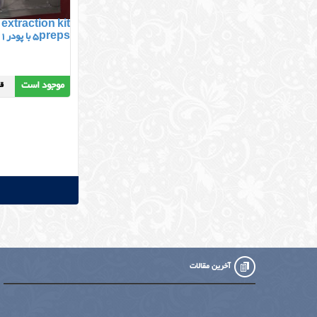
extraction kit
5preps با پودرM1
موجود است
قیمت
آخرین مقالات