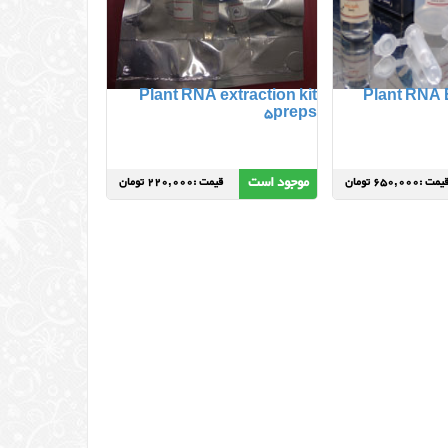
Plant RNA extraction kit
Plant RNA E
5preps
موجود است
یمت :650,000 تومان
قیمت :220,000 تومان