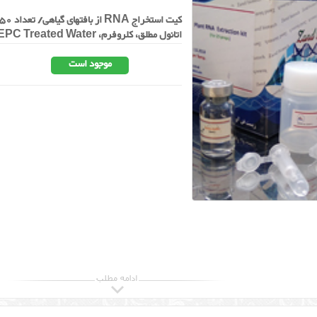
اتانول مطلق، کلروفرم، DNase I، DEPC Treated Water
موجود است