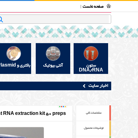
فروشگاه بیوتکنولوژی
تماس با ما
قوانین و مقررات
در 
صفحه نخست
جستجو
ستون
آنتی بیوتیک
باکتری و Plasmid
DNA/RNA
اخبار سایت
t RNA extraction kit 50 preps
مشخصات کلی
توضیحات محصول