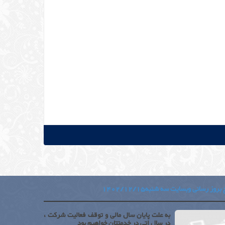
بروز رسانی وبسایت سه شنبه1402/12/15
به علت پایان سال مالی و توقف فعالیت شرکت ،
در سال اتی در خدمتتان خواهیم بود