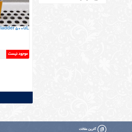
ladder 500uL
موجود نیست
آخرین مقالات