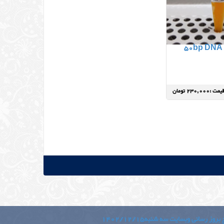
50bp DNA 
یمت :230,000 تومان
بروز رسانی وبسایت سه شنبه1402/12/15