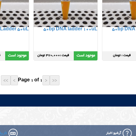
Ladder 50uL
50bp DNA ladder 100uL
50bp DNA 
موجود است
موجود است
قیمت : تومان
قیمت :470,000 تومان
ق
Page 1 of 1
تاریخ 
آرشیو اخبار