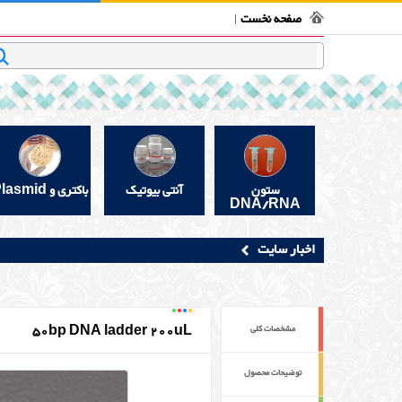
فروشگاه بیوتکنولوژی
تماس با ما
قوانین و مقررات
در 
صفحه نخست
جستجو
ستون
آنتی بیوتیک
باکتری و Plasmid
DNA/RNA
اخبار سایت
50bp DNA ladder 200uL
مشخصات کلی
توضیحات محصول