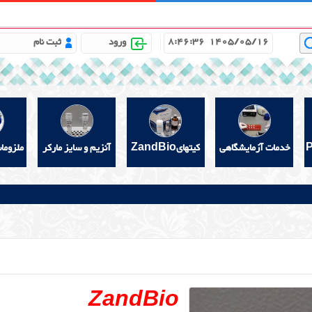
باره ما
مشاوره علمی رایگان
خواندنیهای مفید
گالری
8:46:37
1405/05/16
ورود
ثبت نام
خدمات آزمایشگاهی
کیتهایZandBio
آنزیم و سایز مارکر
ملزوما
ZandBio