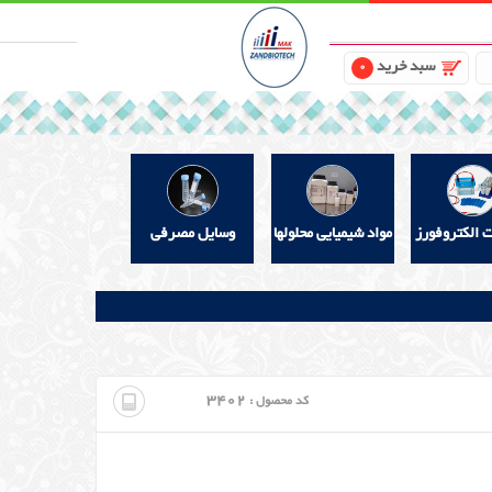
سبد خرید
0
ت الکتروفورز
مواد شیمیایی محلولها
وسایل مصرفی
3402
کد محصول :