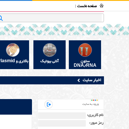
فروشگاه بیوتکنولوژی
تماس با ما
قوانین و مقررات
در 
صفحه نخست
جستجو
ستون
آنتی بیوتیک
باکتری و Plasmid
DNA/RNA
اخبار سایت
ورود به سایت
نام کاربری:
رمز عبور: