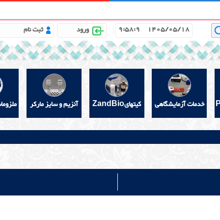
باره ما
مشاوره علمی رایگان
خواندنیهای مفید
گالری
9:58:10
1405/05/18
ورود
ثبت نام
خدمات آزمایشگاهی
کیتهایZandBio
آنزیم و سایز مارکر
ملزوما