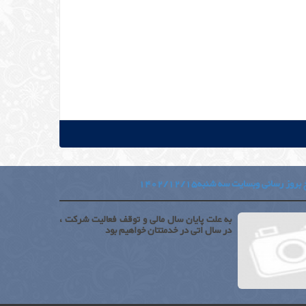
بروز رسانی وبسایت سه شنبه1402/12/15
به علت پایان سال مالی و توقف فعالیت شرکت ،
در سال اتی در خدمتتان خواهیم بود