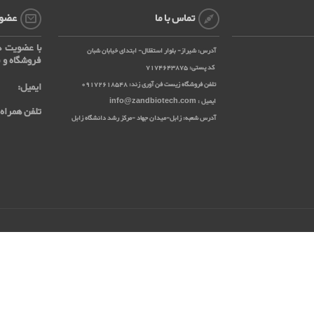
تماس با ما
عضوی
با عضویت د
آدرس: شیراز- بلوار استقلال- ابتدای خیابان شبان
فروشگاه و ف
کد پستی: 7174643875
تلفن فروشگاه زیست فن آوری زند: 09172618548
ایمیل:
ایمیل : info@zandbiotech.com
تلفن همراه:
آدرس شعبه: زابل-میدان جهاد -مرکز رشد دانشگاه زابل
شرکت زیست فن آوری زند
وری زند
می باشد