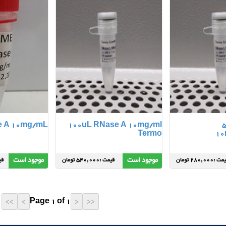
e A 10mg/mL
100uL RNase A 10mg/ml
Termo
10
موجود است
موجود است
 :280,000 تومان
قیمت :540,000 تومان
قیمت 
Page 1 of 1