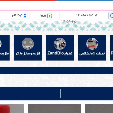
باره ما
مشاوره علمی رایگان
خواندنیهای مفید
گالری
1405/05/15
ورود
ثبت نام
12:59:35
خدمات آزمایشگاهی
کیتهایZandBio
آنزیم و سایز مارکر
ملزوما