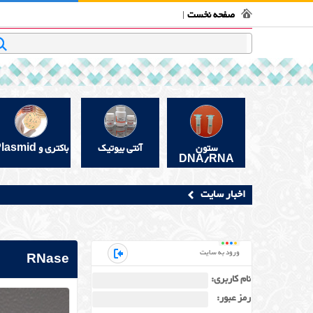
فروشگاه بیوتکنولوژی
تماس با ما
قوانین و مقررات
در 
صفحه نخست
جستجو
ستون
آنتی بیوتیک
باکتری و Plasmid
DNA/RNA
اخبار سایت
ورود به سایت
RNase
نام کاربری:
رمز عبور: