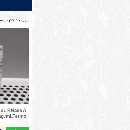
جدیدترین مح
0uL RNase A
mg/mLTermo