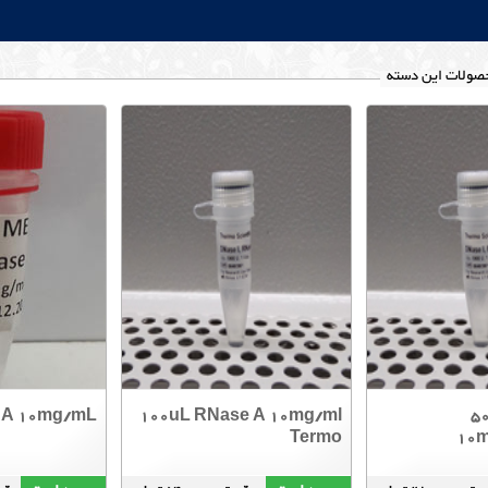
صولات این دسته
 A 10mg/mL
100uL RNase A 10mg/ml
5
Termo
10