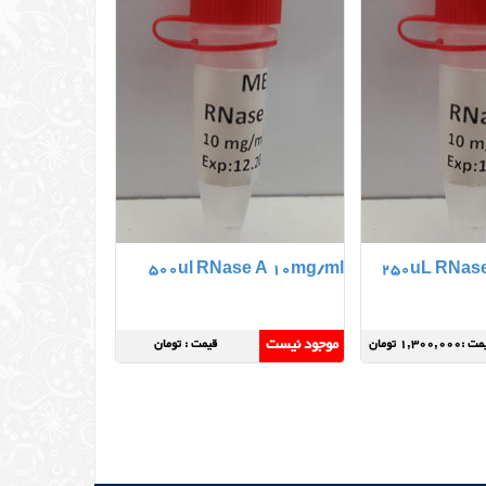
500ul RNase A 10mg/ml
250uL RNas
موجود نیست
:1,300,000 تومان
قیمت : تومان