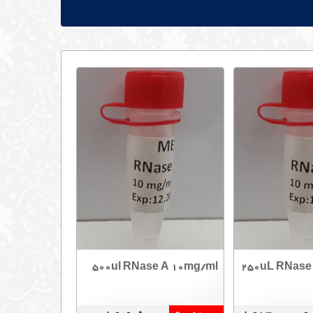
500ul RNase A 10mg/ml
250uL RNase